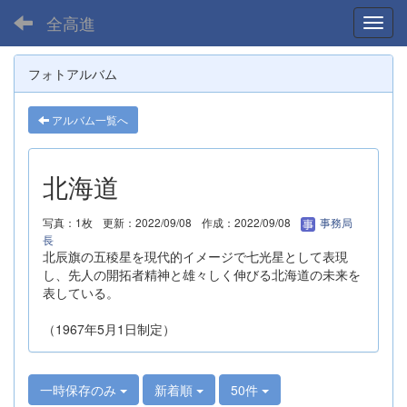
全高進
Toggl
フォトアルバム
アルバム一覧へ
北海道
写真：1枚
更新：2022/09/08
作成：2022/09/08
事務局
長
北辰旗の五稜星を現代的イメージで七光星として表現
し、先人の開拓者精神と雄々しく伸びる北海道の未来を
表している。
（1967年5月1日制定）
一時保存のみ
新着順
50件