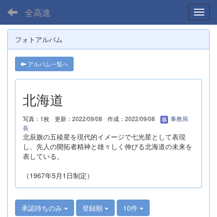
全高進
Toggl
フォトアルバム
アルバム一覧へ
北海道
写真：1枚
更新：2022/09/08
作成：2022/09/08
事務局
長
北辰旗の五稜星を現代的イメージで七光星として表現
し、先人の開拓者精神と雄々しく伸びる北海道の未来を
表している。
（1967年5月1日制定）
承認待ちのみ
登録順
10件