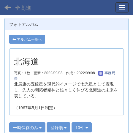
全高進
Toggl
フォトアルバム
アルバム一覧へ
北海道
写真：1枚
更新：2022/09/08
作成：2022/09/08
事務局
長
北辰旗の五稜星を現代的イメージで七光星として表現
し、先人の開拓者精神と雄々しく伸びる北海道の未来を
表している。
（1967年5月1日制定）
一時保存のみ
登録順
10件