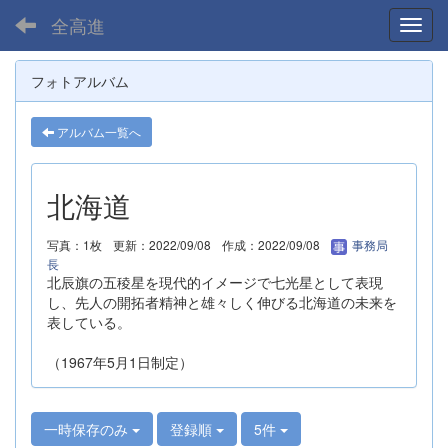
全高進
Toggl
フォトアルバム
アルバム一覧へ
北海道
写真：1枚
更新：2022/09/08
作成：2022/09/08
事務局
長
北辰旗の五稜星を現代的イメージで七光星として表現
し、先人の開拓者精神と雄々しく伸びる北海道の未来を
表している。
（1967年5月1日制定）
一時保存のみ
登録順
5件