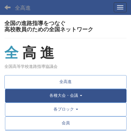
全高進
Toggl
全国の進路指導をつなぐ
高校教員のための全国ネットワーク
全
高 進
全国高等学校進路指導協議会
全高進
各種大会・会議
各ブロック
会員