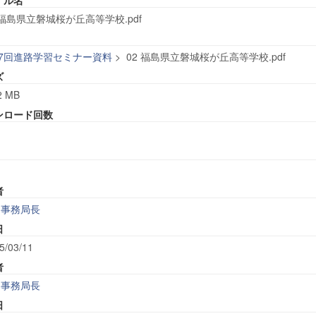
 福島県立磐城桜が丘高等学校.pdf
47回進路学習セミナー資料
>
02 福島県立磐城桜が丘高等学校.pdf
ズ
2 MB
ンロード回数
者
事務局長
日
5/03/11
者
事務局長
日