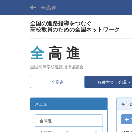
全高進
全国の進路指導をつなぐ
高校教員のための全国ネットワーク
全
高 進
全国高等学校進路指導協議会
全高進
各種大会・会議
メニュー
キャ
全高進
ファ