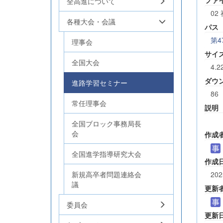
全高進について
02
各種大会・会議
パス
第
理事会
サイ
全国大会
4.2
ダウ
進路学習セミナー
86
常任理事会
説明
全国ブロック事務局長
会
作成
全国進学指導研究大会
作成
新規高卒者問題連絡会
202
議
更新
委員会
更新