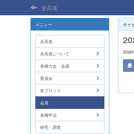
全高進
メニュー
キャ
2
全高進
202
全高進について
各種大会・会議
委員会
各ブロック
会員
各種申込
研究・調査