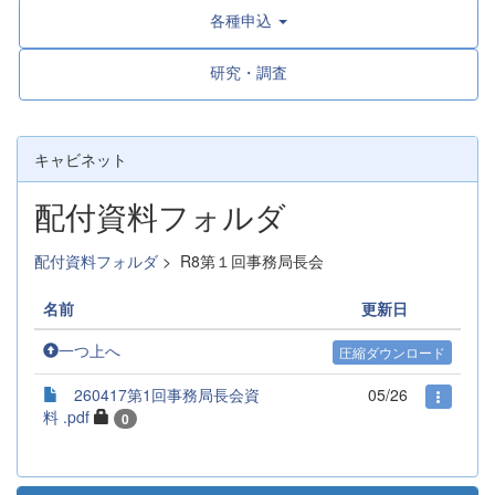
各種申込
研究・調査
キャビネット
配付資料フォルダ
配付資料フォルダ
>
R8第１回事務局長会
名前
更新日
一つ上へ
圧縮ダウンロード
260417第1回事務局長会資
05/26
料 .pdf
0