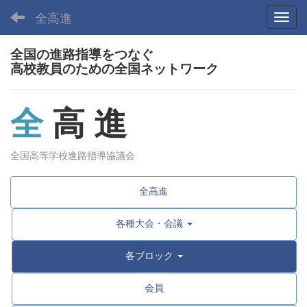
全高進
Toggl
全国の進路指導をつなぐ
高校教員のための全国ネットワーク
全
高 進
全国高等学校進路指導協議会
全高進
各種大会・会議
各ブロック
会員