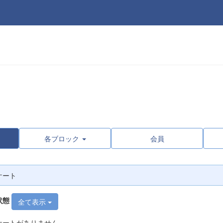
各ブロック
会員
ケート
状態
全て表示
ケートがありません。