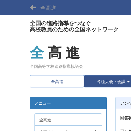
全高進
全国の進路指導をつなぐ
高校教員のための全国ネットワーク
全
高 進
全国高等学校進路指導協議会
全高進
各種大会・会議
メニュー
アン
回答
全高進
アン