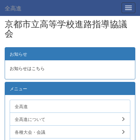
全高進
Toggl
京都市立高等学校進路指導協議
会
お知らせ
お知らせはこちら
メニュー
全高進
全高進について
各種大会・会議