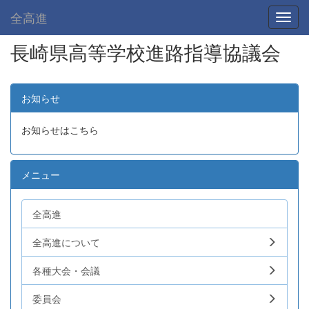
全高進
Toggl
長崎県高等学校進路指導協議会
お知らせ
お知らせはこちら
メニュー
全高進
全高進について
各種大会・会議
委員会