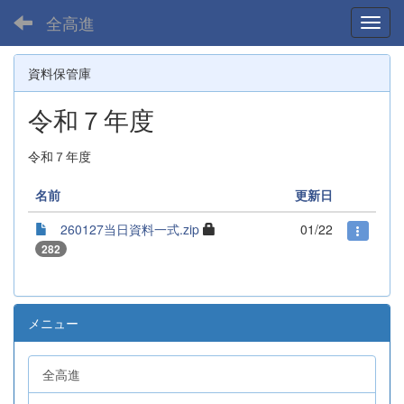
全高進
Toggl
資料保管庫
令和７年度
令和７年度
名前
更新日
260127当日資料一式.zip
01/22
282
メニュー
全高進